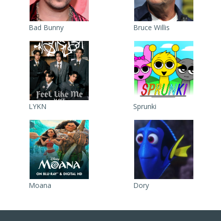
Bad Bunny
Bruce Willis
LYKN
Sprunki
Moana
Dory