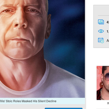
4
1
A
lis' Stoic Roles Masked His Silent Decline
B