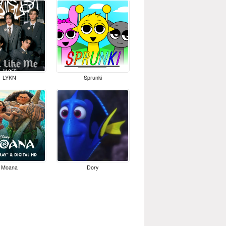
LYKN
Sprunki
Moana
Dory