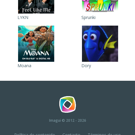
LYKN
Sprunki
Moana
Dory
Imagui
© 2012 - 2026
Política de contenido
Contacto
Términos de uso