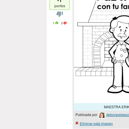
-1
puntos
1
2
MAESTRA ERIK
Publicada por
deboravelasc
Eliminar esta imagen