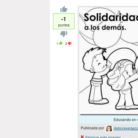
-1
puntos
1
2
Educando en 
Publicada por
deboravelasc
Eliminar esta imagen