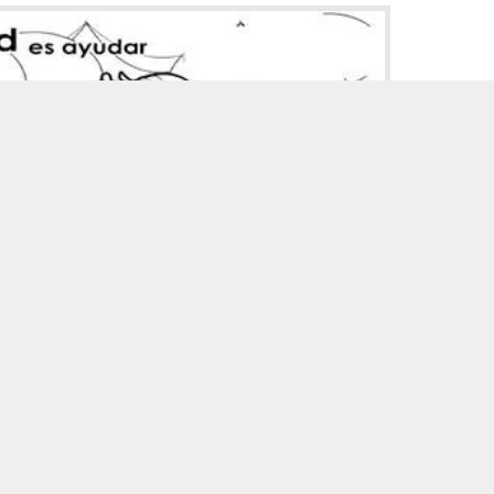
valores el respeto para colorear - Imagui
o
hace: 10 años
Descargar imágen
Política de privacidad