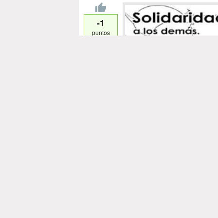
-1
puntos
1
2
Imagenes de 
Publicada por
deboravelasc
Eliminar esta imagen
Imagui
© 2012 - 2026
Política de contenido
Contacto
Términos de uso