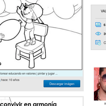
VA
6
3
C
orear educando en valores | pintar y jugar ...
o
hace: 10 años
Descargar imágen
B