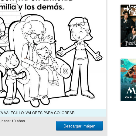
A VALECILLO: VALORES PARA COLOREAR
o
hace: 10 años
Descargar imágen