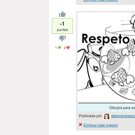
-1
puntos
1
2
Dibujos para col
Publicada por
deboravelasc
Eliminar esta imagen