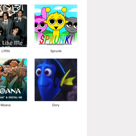
LYKN
Sprunki
Moana
Dory