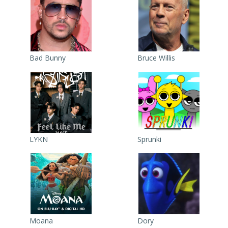
Bad Bunny
Bruce Willis
LYKN
Sprunki
Moana
Dory