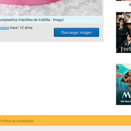
B
umpleaños infantiles de frutillita - Imagui
odaca
hace: 10 años
Descargar imágen
Política de privacidad