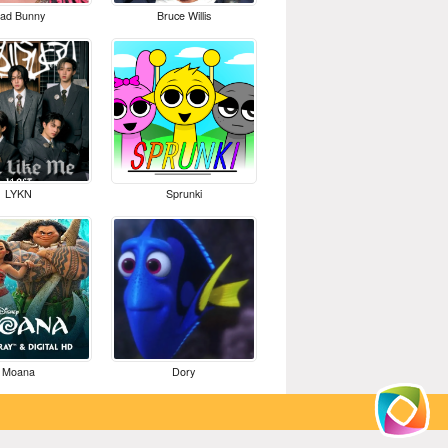
ad Bunny
Bruce Willis
LYKN
Sprunki
Moana
Dory