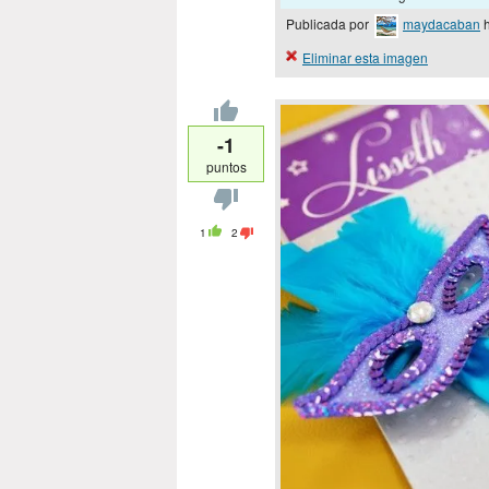
Publicada por
maydacaban
h
Eliminar esta imagen
-1
puntos
1
2