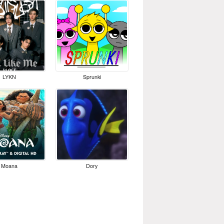
LYKN
Sprunki
Moana
Dory