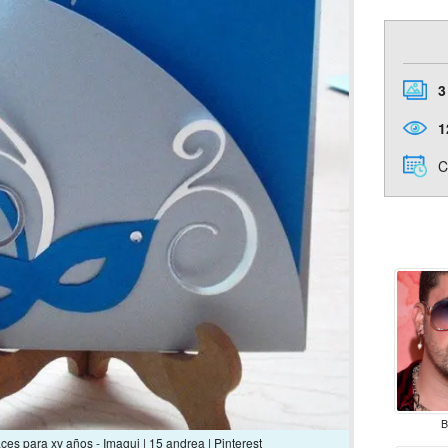
3
1
C
B
ces para xv años - Imagui | 15 andrea | Pinterest