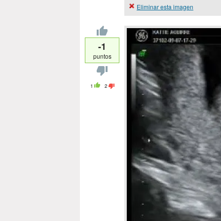
Eliminar esta imagen
-1
puntos
1
2