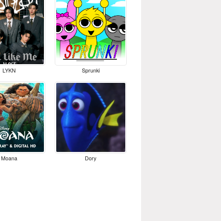
LYKN
Sprunki
Moana
Dory