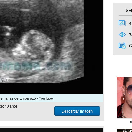
SE
4
7
C
semanas de Embarazo - YouTube
e: 10 años
Descargar imágen
B