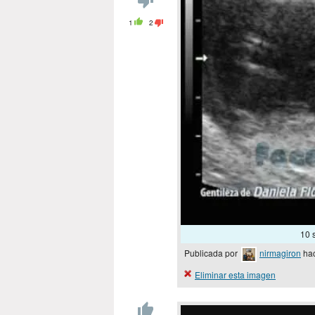
1
2
10 
Publicada por
nirmagiron
hac
Eliminar esta imagen