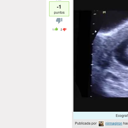
-1
puntos
1
2
Ecograf
Publicada por
nirmagiron
hac