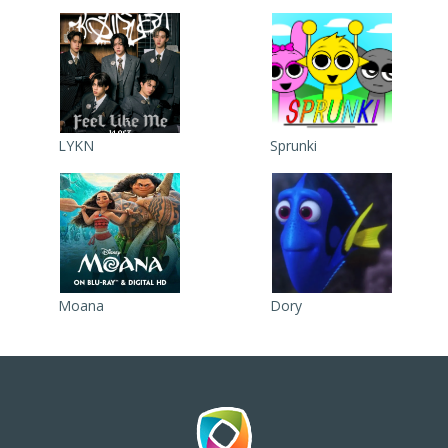
LYKN
Sprunki
Moana
Dory