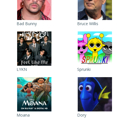
Bad Bunny
Bruce Willis
LYKN
Sprunki
Moana
Dory