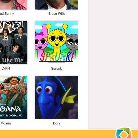
ad Bunny
Bruce Willis
LYKN
Sprunki
Moana
Dory