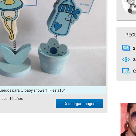
RECU
2
3
C
uerdos para tu baby shower! | Fiesta101
hace: 10 años
Descargar imágen