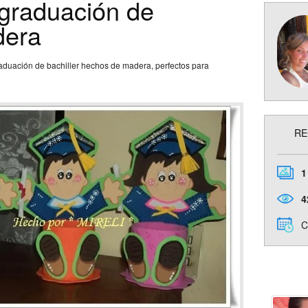
 graduación de
dera
raduación de bachiller hechos de madera, perfectos para
RE
1
4
C