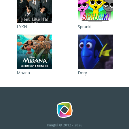
LYKN
Sprunki
Moana
Dory
Imagui
© 2012 - 2026