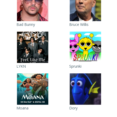
Bad Bunny
Bruce Willis
LYKN
Sprunki
Moana
Dory