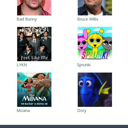
Bad Bunny
Bruce Willis
LYKN
Sprunki
Moana
Dory