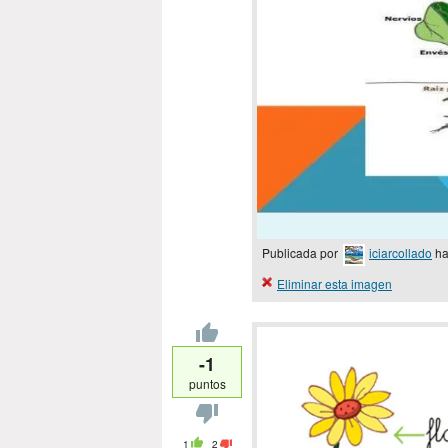
Publicada por
iciarcollado
ha
Eliminar esta imagen
-1
puntos
1
2