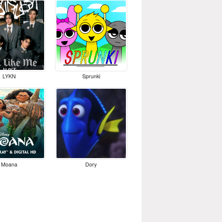
LYKN
Sprunki
Moana
Dory