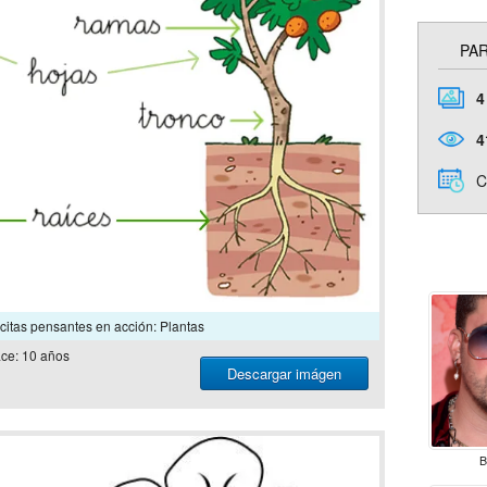
PAR
4
4
C
itas pensantes en acción: Plantas
ce: 10 años
Descargar imágen
B