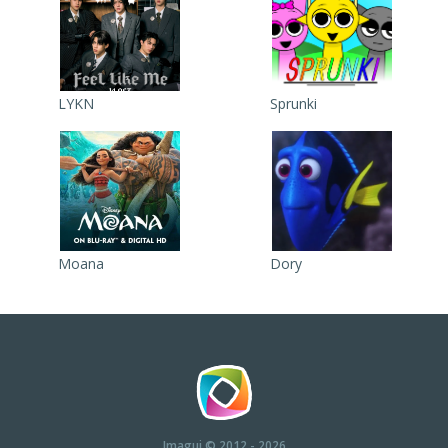
LYKN
Sprunki
Moana
Dory
Imagui
© 2012 - 2026