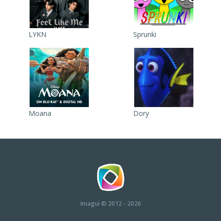
LYKN
Sprunki
Moana
Dory
Imagui
© 2012 - 2026