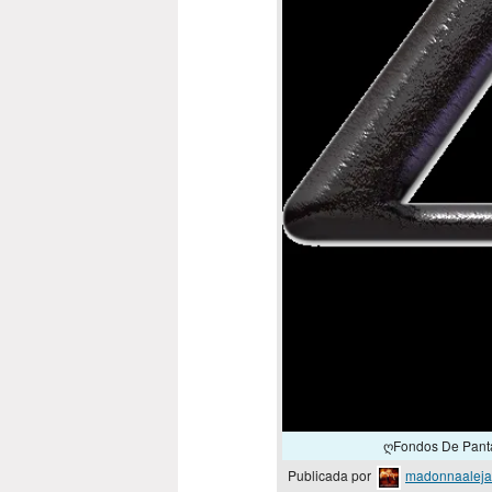
ღFondos De Panta
Publicada por
madonnaaleja