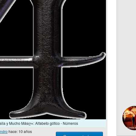
lla y Mucho Másღ≈: Alfabeto gótico - Números
ndro
hace: 10 años