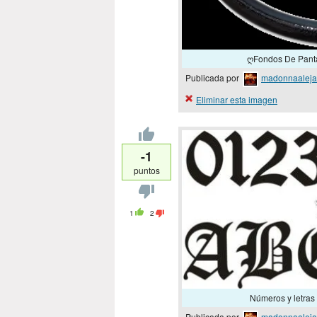
ღFondos De Panta
Publicada por
madonnaaleja
Eliminar esta imagen
-1
puntos
1
2
Números y letras d
Publicada por
madonnaaleja