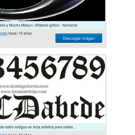
lla y Mucho Másღ≈: Alfabeto gótico - Números
ndro
hace: 10 años
Descargar imágen
e estilo antiguo en forja artística para calles ...
ndro
hace: 10 años