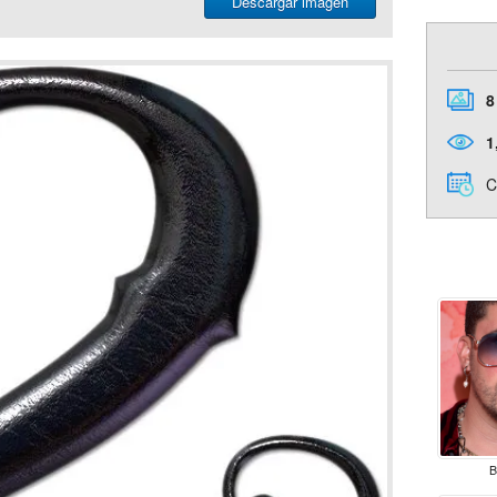
Descargar imágen
8
1
C
B