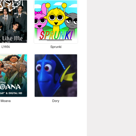
LYKN
Sprunki
Moana
Dory