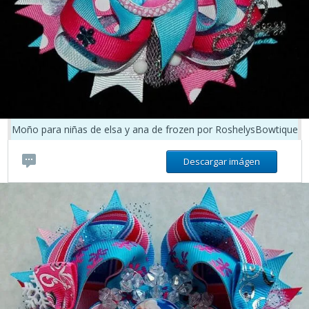
Moño para niñas de elsa y ana de frozen por RoshelysBowtique
Descargar imágen