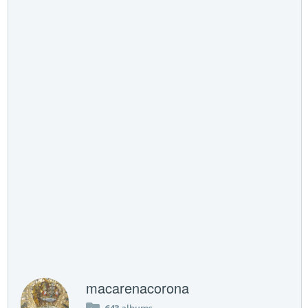
macarenacorona
643
albums