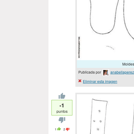
Moldes 
Publicada por
anabellaperez
Eliminar esta imagen
-1
puntos
1
2