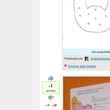
mis pequeña
Publicada por
anabellaperez
Eliminar esta imagen
-1
puntos
1
2