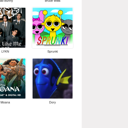
ad Bunny
Bruce Willis
LYKN
Sprunki
Moana
Dory