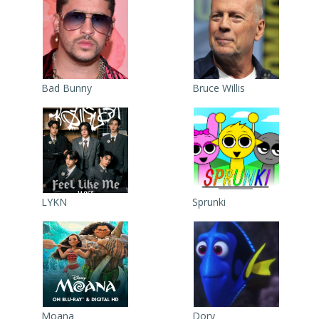
Bad Bunny
Bruce Willis
LYKN
Sprunki
Moana
Dory