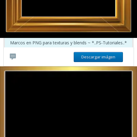
Marcos en PNG para texturas y blends ~ *..PS-Tutoriales..*
Descargar imágen