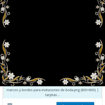
marcos-y-bordes-para-invitaciones-de-boda.png (800×800) |
tarjetas ...