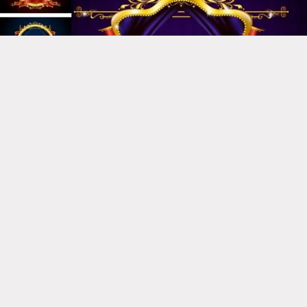
Contenedores o Marcos Dorados en Vectores | Jumabu
Descargar imágen