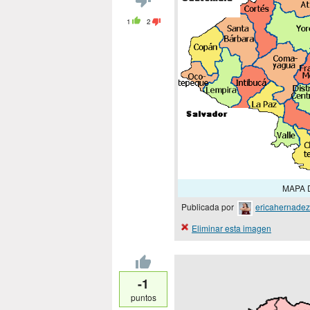
1
2
MAPA D
Publicada por
ericahernadez
Eliminar esta imagen
-1
puntos