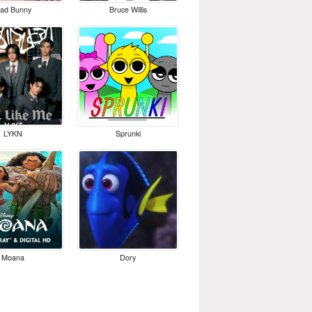
ad Bunny
Bruce Willis
LYKN
Sprunki
Moana
Dory