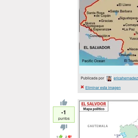
Publicada por
ericahernadez
Eliminar esta imagen
-1
puntos
1
2