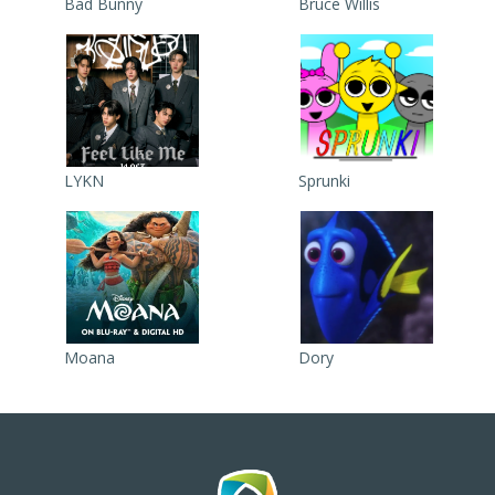
Bad Bunny
Bruce Willis
LYKN
Sprunki
Moana
Dory