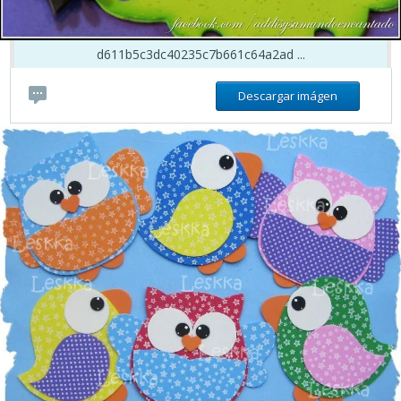
d611b5c3dc40235c7b661c64a2ad ...
Descargar imágen