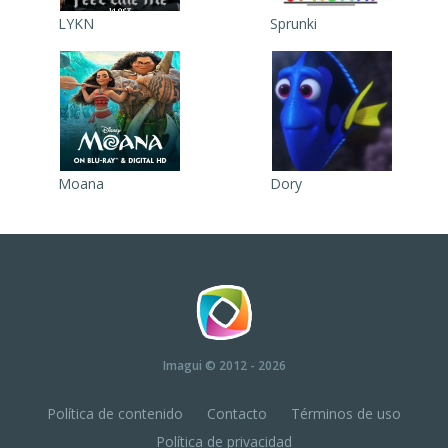
LYKN
Sprunki
Moana
Dory
Imagui
© 2012 - 2026
Política de contenido
Contacto
Términos de uso
Política de privacidad