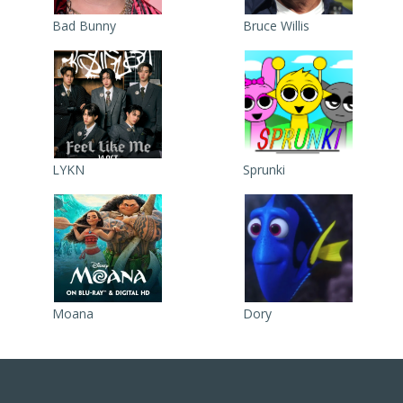
Bad Bunny
Bruce Willis
LYKN
Sprunki
Moana
Dory