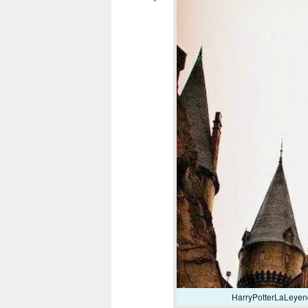
HarryPotterLaLeyenda