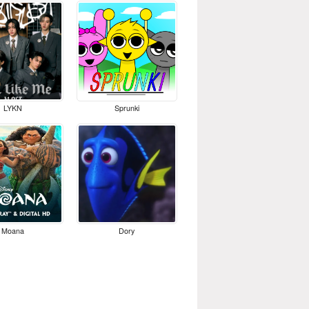
LYKN
Sprunki
Moana
Dory