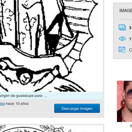
IMAGE
3
1
C
virgen-de-guadalupe-para- ...
des
hace: 10 años
Descargar imágen
B