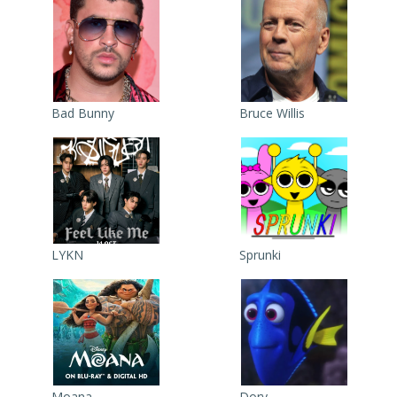
Bad Bunny
Bruce Willis
LYKN
Sprunki
Moana
Dory