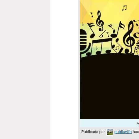
M
Publicada por
publiavilla
hac