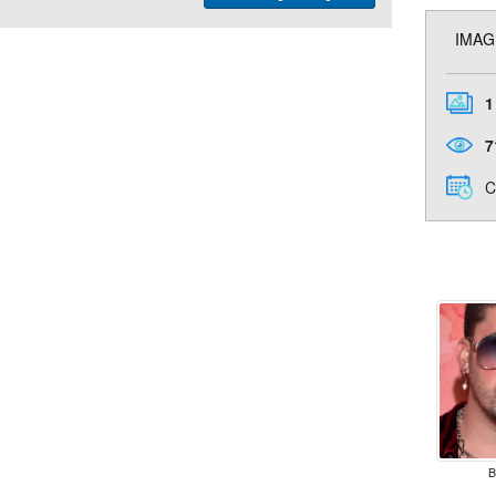
IMAG
1
7
C
B