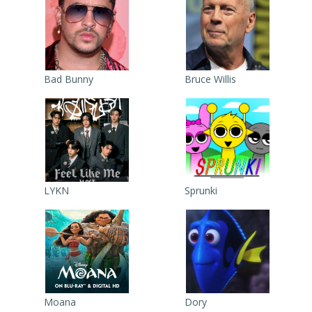
Bad Bunny
Bruce Willis
LYKN
Sprunki
Moana
Dory