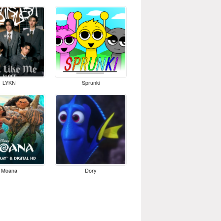
LYKN
Sprunki
Moana
Dory