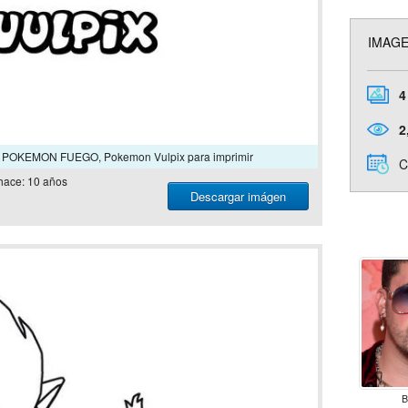
IMAG
4
2
ar POKEMON FUEGO, Pokemon Vulpix para imprimir
C
hace: 10 años
Descargar imágen
B