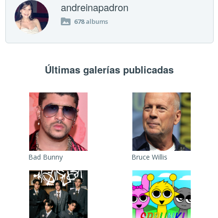
andreinapadron
678
albums
Últimas galerías publicadas
Bad Bunny
Bruce Willis