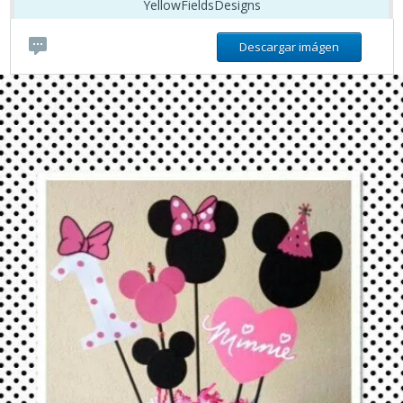
YellowFieldsDesigns
Descargar imágen