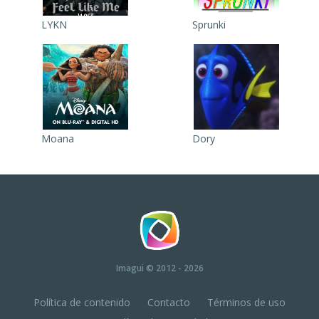
LYKN
Sprunki
Moana
Dory
Imagui
© 2012 - 2026
Política de contenido
Contacto
Términos de uso