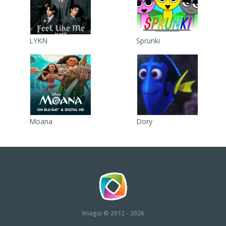
LYKN
Sprunki
Moana
Dory
Imagui
© 2012 - 2026