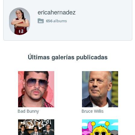
ericahernadez
656
albums
Últimas galerías publicadas
Bad Bunny
Bruce Willis