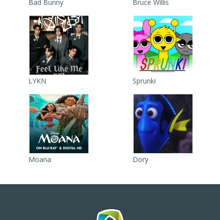
Bad Bunny
Bruce Willis
LYKN
Sprunki
Moana
Dory