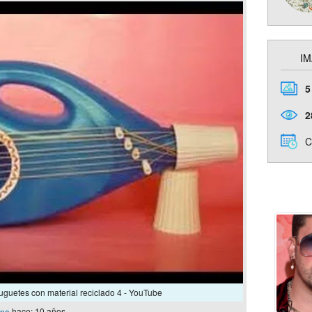
IM
5
2
C
guetes con material reciclado 4 - YouTube
ona
hace: 10 años