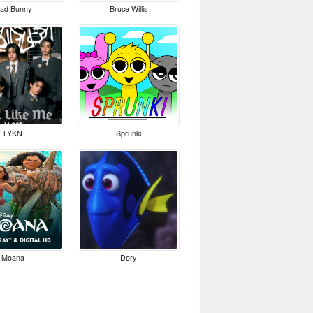
ad Bunny
Bruce Willis
LYKN
Sprunki
Moana
Dory