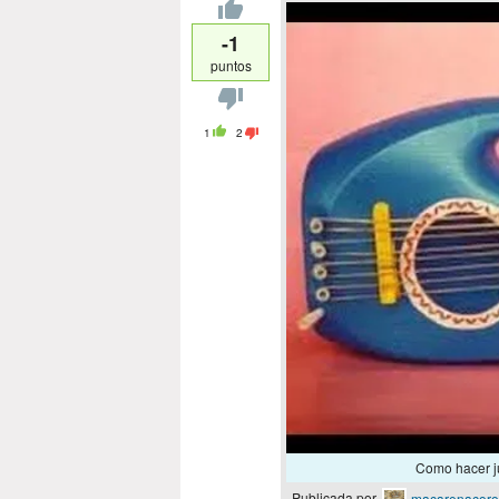
-1
puntos
1
2
Como hacer ju
Publicada por
macarenacor