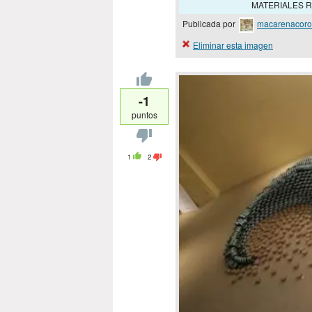
MATERIALES R
Publicada por
macarenacor
Eliminar esta imagen
-1
puntos
1
2