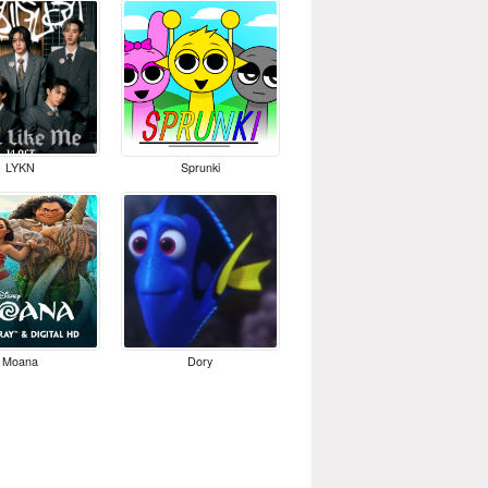
LYKN
Sprunki
Moana
Dory