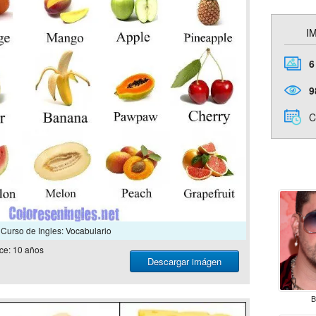
I
6
9
C
Curso de Ingles: Vocabulario
ce: 10 años
Descargar imágen
B