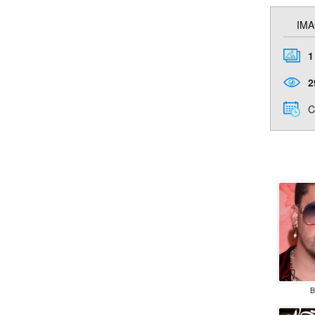
IMA
1
2
C
B