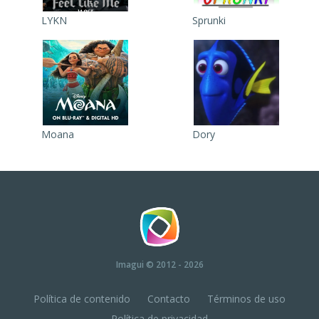
LYKN
Sprunki
Moana
Dory
Imagui
© 2012 - 2026
Política de contenido
Contacto
Términos de uso
Política de privacidad