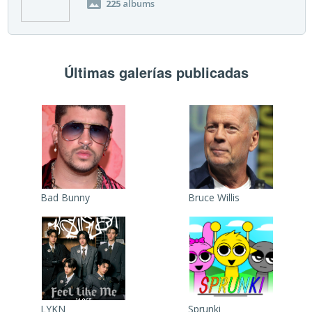
225
albums
Últimas galerías publicadas
Bad Bunny
Bruce Willis
LYKN
Sprunki