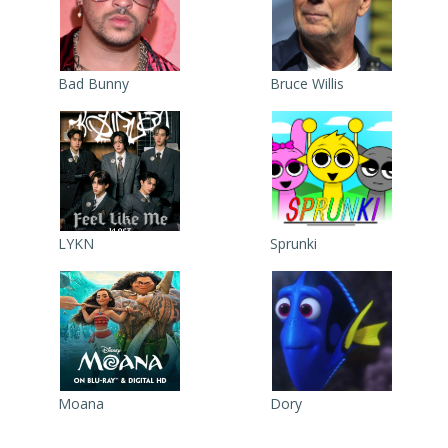
Bad Bunny
Bruce Willis
LYKN
Sprunki
Moana
Dory