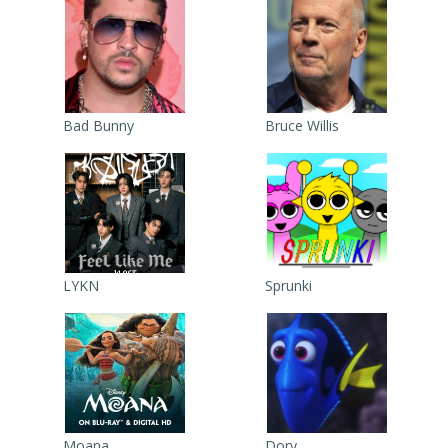
Bad Bunny
Bruce Willis
LYKN
Sprunki
Moana
Dory