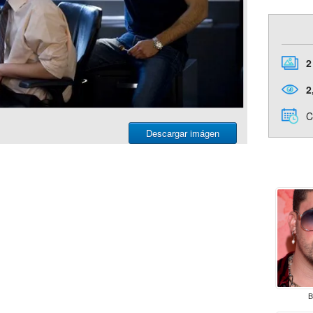
2
2
C
Descargar imágen
B