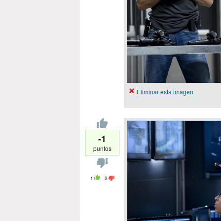
Eliminar esta imagen
-1
puntos
1
2