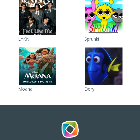
LYKN
Sprunki
Moana
Dory