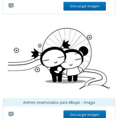
Descargar imágen
Animes enamorados para dibujar - Imagui
Descargar imágen