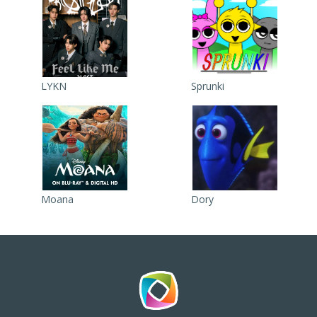
LYKN
Sprunki
Moana
Dory