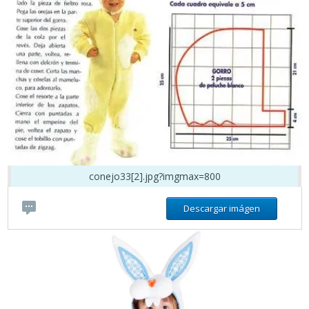
conejo33[2].jpg?imgmax=800
Descargar imágen