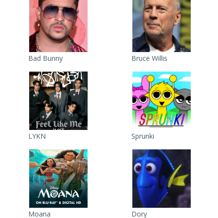
Bad Bunny
Bruce Willis
LYKN
Sprunki
Moana
Dory